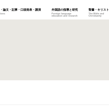
・論文・記事・口頭発表・講演
外国語の指導と研究
聖書・キリスト
tions
Foreign language
The Bible and
education and research
Christianity