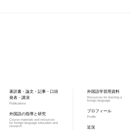
著訳書・論文・記事・口頭
外国語学習用資料
発表・講演
Resources for learning a
foreign language
Publications
プロフィール
外国語の指導と研究
Profile
Course materials and resources
for foreign language education and
research
近況