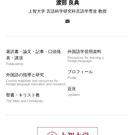
渡部 良典
上智大学 言語科学研究科言語学専攻 教授
著訳書・論文・記事・口頭発
外国語学習用資料
表・講演
Resources for learning a
foreign language
Publications
プロフィール
外国語の指導と研究
Profile
Course materials and resources for
foreign language education and research
近況
聖書・キリスト教
Updates
The Bible and Christianity