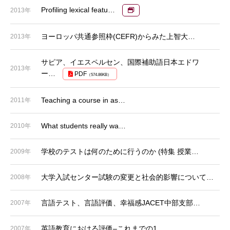
Profiling lexical featu…
2013年
ヨーロッパ共通参照枠(CEFR)からみた上智大…
2013年
サピア、イエスペルセン、国際補助語日本エドワ
2013年
ー…
PDF
（574.86KB）
Teaching a course in as…
2011年
What students really wa…
2010年
学校のテストは何のために行うのか (特集 授業…
2009年
大学入試センター試験の変更と社会的影響について…
2008年
言語テスト、言語評価、幸福感JACET中部支部…
2007年
英語教育における評価–これまでの1…
2007年