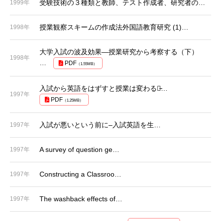
受験技術の３種類と教師、テスト作成者、研究者の…
1999年
授業観察スキームの作成法外国語教育研究 (1)…
1998年
大学入試の波及効果―授業研究から考察する（下）
1998年
…
PDF
（1.55MB）
入試から英語をはずすと授業は変わるか̵…
1997年
PDF
（1.25MB）
入試が悪いという前に–入試英語を生…
1997年
A survey of question ge…
1997年
Constructing a Classroo…
1997年
The washback effects of…
1997年