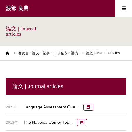
渡部 良典
著訳書・論文・記事・口頭発表・講演
Publications
論文 | Journal
articles
外国語の指導と研究
Foreign language
education and
research
ーム
著訳書・論文・記事・口頭発表・講演
論文 | Journal articles
聖書・キリスト教
The Bible and
Christianity
外国語学習用資料
Foreign language
learning
論文 | Journal articles
プロフィール
Profile
Language Assessment Qua…
2021年
近況
Updates
The National Center Tes…
2013年