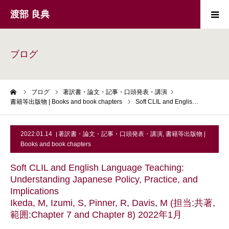
渡部 良典
著訳書・論文・記事・口頭発表・講演
Publications
ブログ
外国語の指導と研究
Foreign language
education and
research
ーム
ブログ
著訳書・論文・記事・口頭発表・講演
書籍等出版物 | Books and book chapters
Soft CLIL and Englis…
聖書・キリスト教
The Bible and
Christianity
2022.01.14
著訳書・論文・記事・口頭発表・講演
,
書籍等出版物 |
外国語学習用資料
Foreign language
learning
Books and book chapters
Soft CLIL and English Language Teaching:
プロフィール
Profile
Understanding Japanese Policy, Practice, and
Implications
近況
Updates
Ikeda, M, Izumi, S, Pinner, R, Davis, M (担当:共著,
範囲:Chapter 7 and Chapter 8) 2022年1月