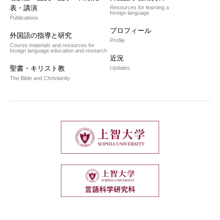
表・講演
Resources for learning a
foreign language
Publications
プロフィール
外国語の指導と研究
Profile
Course materials and resources for
foreign language education and research
近況
聖書・キリスト教
Updates
The Bible and Christianity