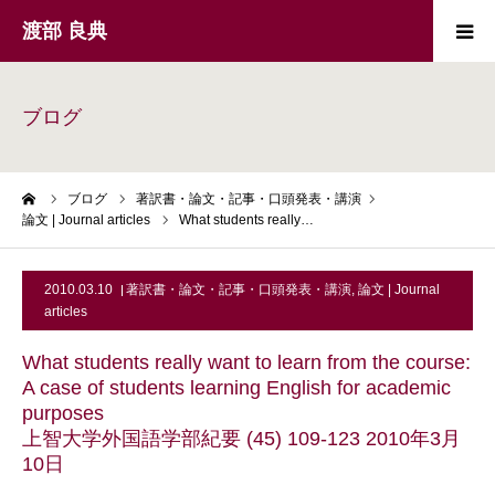
渡部 良典
著訳書・論文・記事・口頭発表・講演
Publications
ブログ
外国語の指導と研究
Foreign language
education and
research
ーム
ブログ
著訳書・論文・記事・口頭発表・講演
論文 | Journal articles
What students really…
聖書・キリスト教
The Bible and
Christianity
2010.03.10
著訳書・論文・記事・口頭発表・講演
,
論文 | Journal
外国語学習用資料
Foreign language
learning
articles
What students really want to learn from the course:
プロフィール
Profile
A case of students learning English for academic
purposes
近況
Updates
上智大学外国語学部紀要 (45) 109-123 2010年3月
10日